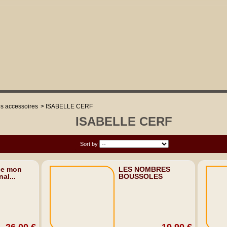
es accessoires
>
ISABELLE CERF
ISABELLE CERF
Sort by
Sort by
de mon
LES NOMBRES
al...
BOUSSOLES