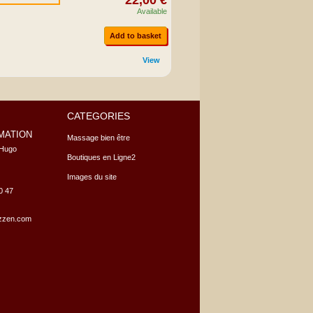
22,00 €
Available
Add to basket
View
CATEGORIES
MATION
Massage bien être
Hugo

Boutiques en Ligne2
Images du site
10 47
tzzen.com