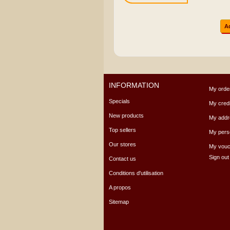
A
INFORMATION
My orde
Specials
My credi
New products
My addr
Top sellers
My perso
Our stores
My vouc
Sign out
Contact us
Conditions d'utilisation
A propos
Sitemap