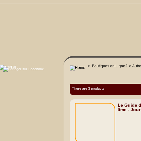
>
Boutiques en Ligne2
>
Autr
There are 3 products.
Le Guide 
âme - Journ