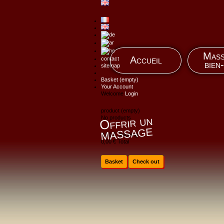
Mass
Accueil
contact
bien
sitemap
Basket
(empty)
Your Account
Welcome
Login
product
(empty)
Offrir un
No products
massage
0,00 €
Shipping
0,00 €
Total
Basket
Check out