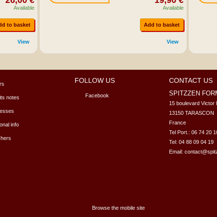
26,00 €
19,90 €
Available
Available
dd to basket
Add to basket
View
View
FOLLOW US
CONTACT US
rs
SPITZZEN FOR
Facebook
ts notes
15 boulevard Victor 
esses
13150 TARASCON 

France

nal info
Tel Port.: 06 74 20 
hers
Tel: 04 88 09 04 19
Email:
contact@spi
Browse the mobile site