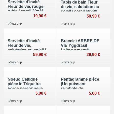
Serviette d'invité
Tapis de bain Fleur
Fleur de vie, rouge
de vie, salutation au
rubis / corail 30x46
soleil / corail 69x90
cm
19,90 €
cm
59,90 €
קיים במלאי
קיים במלאי
Serviette d'invité
Bracelet ARBRE DE
Fleur de vie,
VIE Yggdrasil
salutation au soleil /
Laiton argenté
corail 30x46 cm
59,90 €
29,90 €
קיים במלאי
קיים במלאי
Noeud Celtique
Pentagramme pièce
pièce le Triquetra.
(Un puissant
Force personnelle
symbole de
et spirituelle
protection)
5,00 €
5,00 €
קיים במלאי
קיים במלאי