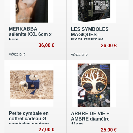
MERKABBA
LES SYMBOLES
sélénite XXL 6cm x
MAGIQUES -
6cm
EXPLOREZ 54
36,00 €
SIGNES
26,00 €
UNIVERSELS
קיים במלאי
קיים במלאי
POUR REALISER
VOTRE MISSION
DE VIE
Petite cymbale en
ARBRE DE VIE +
coffret cadeau Ø
AMBRE diamètre
cymbales environ
11cm
4,5 cm
27,00 €
25,00 €