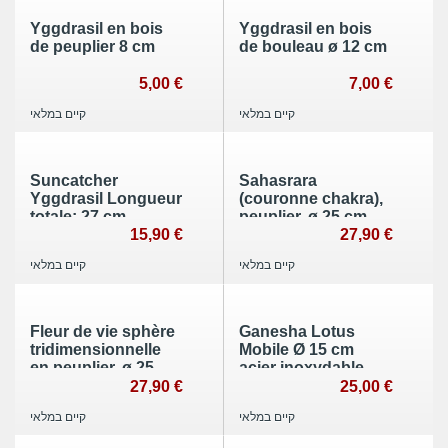
Yggdrasil en bois
Yggdrasil en bois
de peuplier 8 cm
de bouleau ø 12 cm
5,00 €
7,00 €
קיים במלאי
קיים במלאי
Suncatcher
Sahasrara
Yggdrasil Longueur
(couronne chakra),
totale: 27 cm
peuplier, ø 25 cm,
épaisseur 7 mm
15,90 €
27,90 €
קיים במלאי
קיים במלאי
Fleur de vie sphère
Ganesha Lotus
tridimensionnelle
Mobile Ø 15 cm
en peuplier, ø 25
acier inoxydable
cm, épaisseur 7 mm
27,90 €
25,00 €
קיים במלאי
קיים במלאי