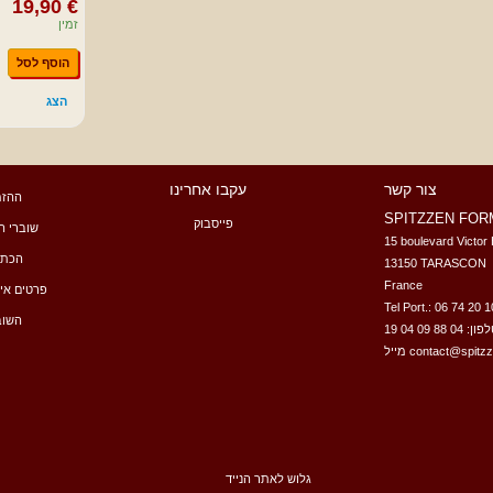
19,90 €
זמין
הוסף לסל
הצג
צור קשר
עקבו אחרינו
ההזמ
SPITZZEN FOR
פייסבוק
שוברי הז
15 boulevard Victor 
הכתו
13150 TARASCON 

France

פרטים איש
Tel Port.: 06 74 20 
השוב
ן: 04 88 09 04 19
מייל
contact@spitz
גלוש לאתר הנייד