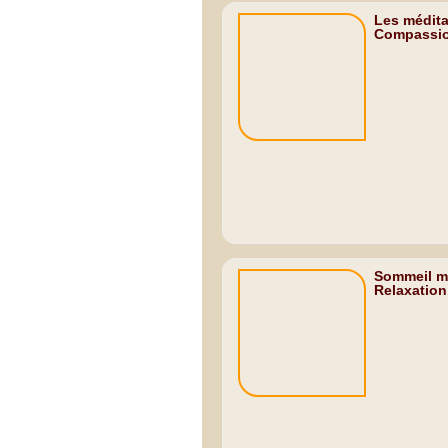
Les médita
Compassion
Sommeil m
Relaxation.