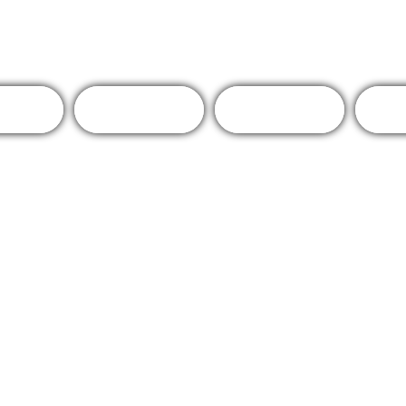
ages
Boutique en
Formations
Cal
-être
ligne
et stages
Fiche 