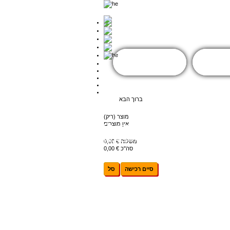
Mass
Accueil
צור קשר
bien
מפת האתר
עגלת קניות
(ריק)
החשבון שלך
ברוך הבא
כניסה
מוצר
(ריק)
Offrir un
אין מוצרים
massage
0,00 €
משלוח
0,00 €
סה"כ
סיים רכישה
סל