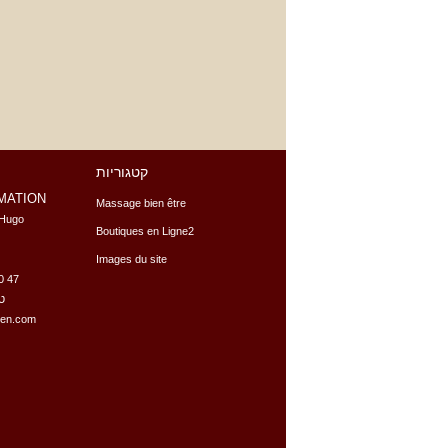
קטגוריות
MATION
Massage bien être
Hugo

Boutiques en Ligne2
Images du site
10 47
טלפו
zen.com