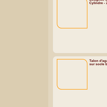
Cylindre -
Talon d'ag
sur socle 