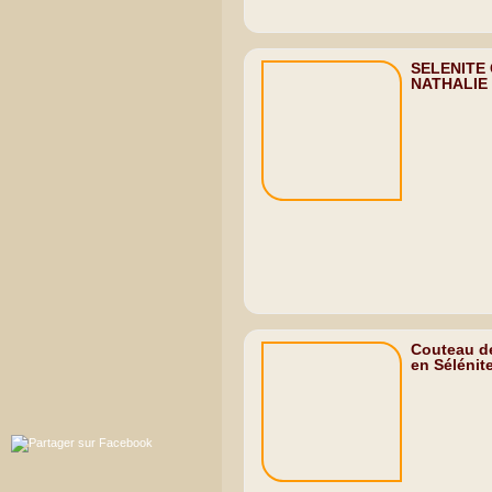
SELENITE
NATHALIE
Couteau de
en Sélénite 