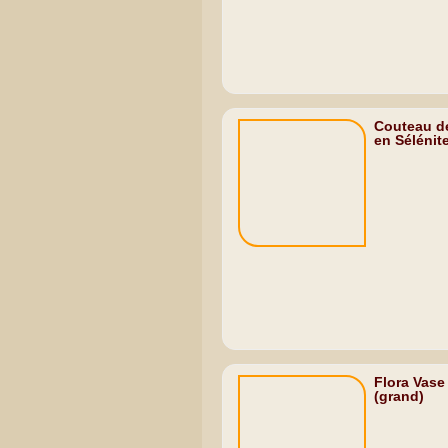
Couteau de
en Sélénite 
Flora Vase
(grand)