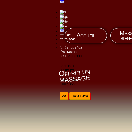
Mass
Accueil
צור קשר
bien
מפת האתר
עגלת קניות
(ריק)
החשבון שלך
ברוך הבא
כניסה
מוצר
(ריק)
Offrir un
אין מוצרים
massage
0,00 €
משלוח
0,00 €
סה"כ
סיים רכישה
סל