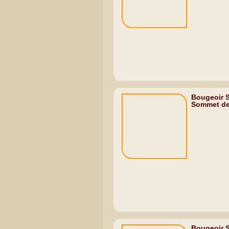
Bougeoir S
Sommet de.
Bougeoir S