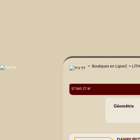
>
Boutiques en Ligne2
>
LIT
יש 27 מוצרים
Géométrie
DAMBURI